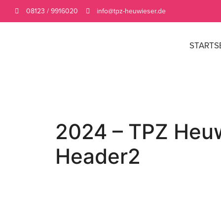
08123 / 9916020
info@tpz-heuwieser.de
STARTS
2024 – TPZ Heuw
Header2