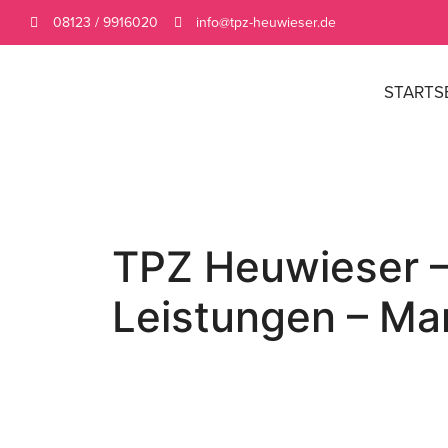
08123 / 9916020
info@tpz-heuwieser.de
STARTS
TPZ Heuwieser – 
Leistungen – Ma