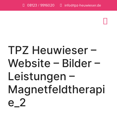
08123 / 9916020
info@tpz-heuwieser.de
TPZ Heuwieser –
Website – Bilder –
Leistungen –
Magnetfeldtherapi
e_2