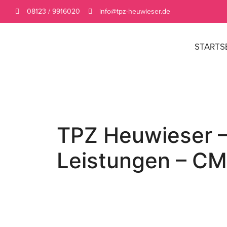
08123 / 9916020
info@tpz-heuwieser.de
STARTS
TPZ Heuwieser – 
Leistungen – C